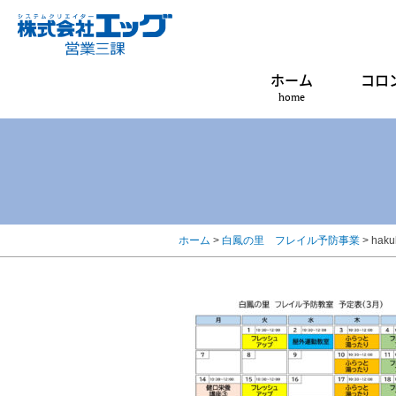
ホーム
コロ
home
ホーム
>
白鳳の里 フレイル予防事業
>
haku